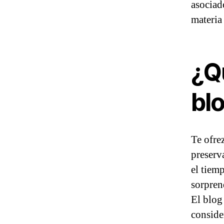
asociad
materia
¿Q
bl
Te ofre
preserv
el tiemp
sorpren
El blog
conside