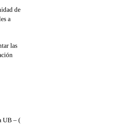
nidad de
es a
tar las
ación
a UB – (