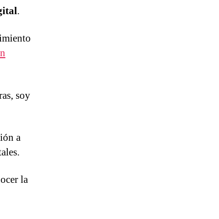
ital
.
imiento
ón
ras, soy
ión a
ales.
ocer la