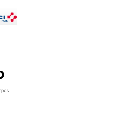
o
mpos