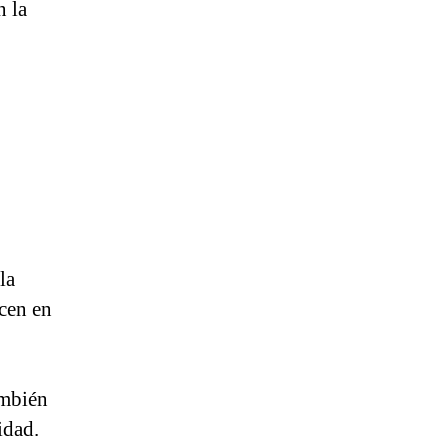
n la
la
ecen en
ambién
idad.