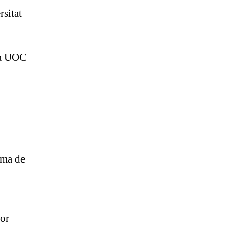
sitat
la UOC
ma de
sor