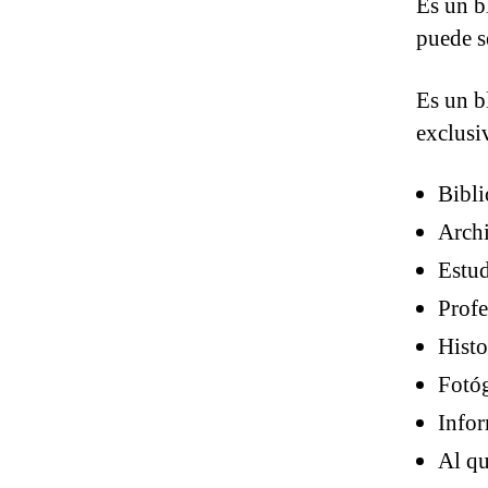
Es un b
puede s
Es un b
exclusi
Bibli
Arch
Estud
Profe
Histo
Fotó
Infor
Al qu