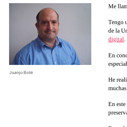
Me llam
Tengo u
de la U
digital
.
En conc
especial
Juanjo Boté
He real
muchas 
En este
preserv